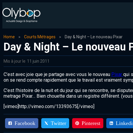
Home
Courts Métrages
Day & Night – Le nouveau Pixar
Day & Night – Le nouveau P
Mis à jour le
11 juin 2011
C’est avec joie que je partage avec vous le nouveau
Pixar
qui 
on se rend compte rapidement que le travail est vraiment sym
C’est l’histoire de la nuit et du jour qui se rencontre, se disp
metrage Pixar… Bien chouette dans un registre différent. (vous
[vimeo]http://vimeo.com/13393675[/vimeo]
Facebook
Twitter
Pinterest
Linkedi