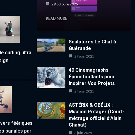
29 octobre 2025
READ MORE
Sculptures Le Chat à
Guérande
e curling ultra
27 juin 2025
sign
40 Cinemagraphs
Époustouflants pour
Inspirer Vos Projets
24 juin 2025
ASTÉRIX & OBÉLIX :
Mission Potager (Court-
métrage officiel d’Alain
ivers féériques
Chabat)
os banales par
3 juin 2025