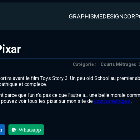
GRAPHISME
DESIGN
CORP
ixar
Catégorie :
Courts Métrages
sortira avant le film Toys Story 3. Un peu old School au premier a
pathique et complexe.
utent parce que l’un n’a pas ce que l’autre a… une belle morale com
 pouvez voir tous les pixar sur mon site de
courts metrages
.
n
Whatsapp