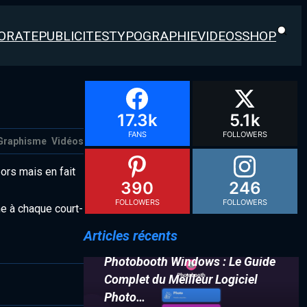
ORATE
PUBLICITES
TYPOGRAPHIE
VIDEOS
SHOP
17.3k
5.1k
FANS
FOLLOWERS
Graphisme
Vidéos
bors mais en fait
390
246
FOLLOWERS
FOLLOWERS
me à chaque court-
Articles récents
Photobooth Windows : Le Guide
Complet du Meilleur Logiciel
Photo…