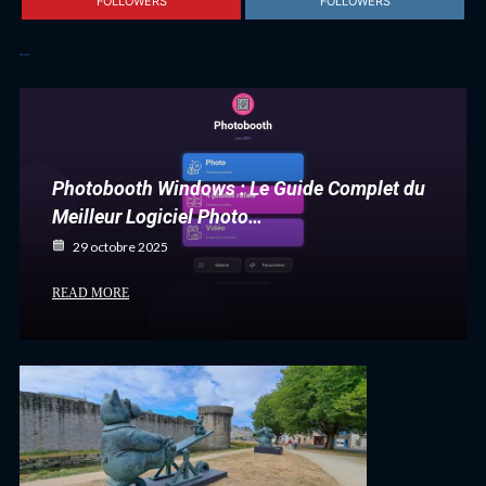
FOLLOWERS
FOLLOWERS
Articles récents
Photobooth Windows : Le Guide Complet du
Meilleur Logiciel Photo…
29 octobre 2025
READ MORE