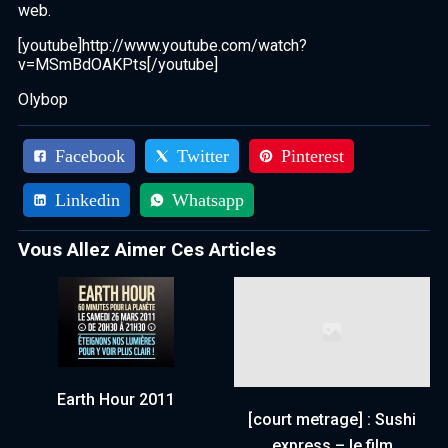
web.
[youtube]http://www.youtube.com/watch?
v=MSmBdOAKPts[/youtube]
Olybop
Facebook
Twitter
Pinterest
Linkedin
Whatsapp
Vous Allez Aimer Ces Articles
Earth Hour 2011
[court metrage] : Sushi
express – le film