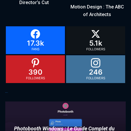
Director’s Cut
Motion Design : The ABC
of Architects
17.3k
5.1k
FANS
FOLLOWERS
390
246
FOLLOWERS
FOLLOWERS
Articles récents
Photobooth Windows : Le Guide Complet du