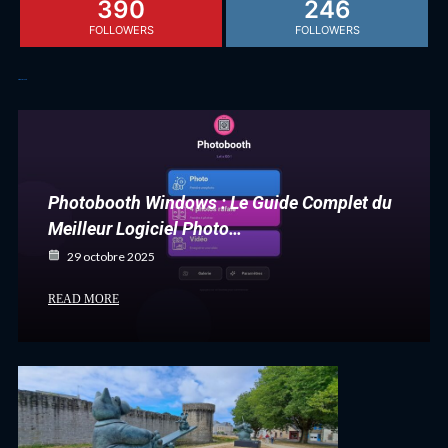
390
246
FOLLOWERS
FOLLOWERS
Articles récents
Photobooth Windows : Le Guide Complet du
Meilleur Logiciel Photo…
29 octobre 2025
READ MORE