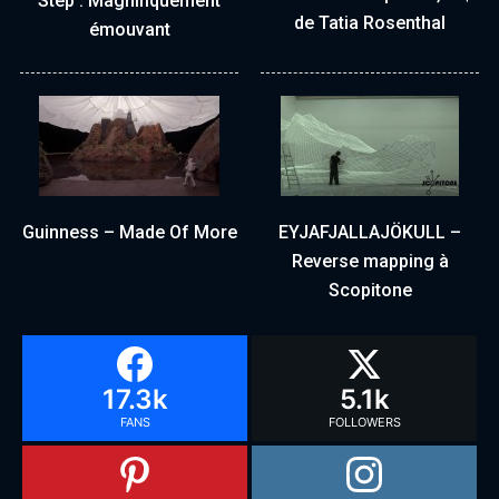
Step : Magnifiquement
de Tatia Rosenthal
émouvant
Guinness – Made Of More
EYJAFJALLAJÖKULL –
Reverse mapping à
Scopitone
17.3k
5.1k
FANS
FOLLOWERS