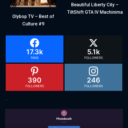
Beautiful Liberty City –
TiltShift GTA IV Machinima
Olybop TV – Best of
Culture #9
17.3k
5.1k
FANS
FOLLOWERS
390
246
FOLLOWERS
FOLLOWERS
Articles récents