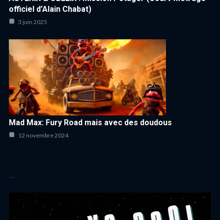
officiel d’Alain Chabat)
3 juin 2025
Mad Max: Fury Road mais avec des doudous
12 novembre 2024
Autres articles cool