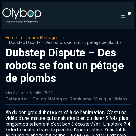
Home
Courts Métrages
Dubstep Dispute – Des robots se font un pétage de plombs
Dubstep Dispute – Des
robots se font un pétage
de plombs
Mis à jour le
6 juillet 2012
Catégorie :
Courts Métrages
Graphisme
Musique
Vidéos
Ah du bon gros
dubstep
mixé à de l’
animation
. C’est une
vidéo d’une minute qui aurait très bien pu durer 5 fois plus
longtemps tellement c’est bon à écouter/voir. L’histoire ?
4
robots
sont en train de prendre l’apéro autour d’une table,
au calme quand tout a coups…. BAM GROS SON ! (désolé