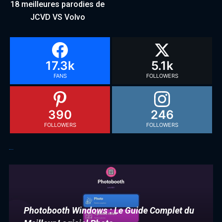
18 meilleures parodies de
JCVD VS Volvo
17.3k
5.1k
FANS
FOLLOWERS
390
246
FOLLOWERS
FOLLOWERS
Articles récents
Photobooth Windows : Le Guide Complet du