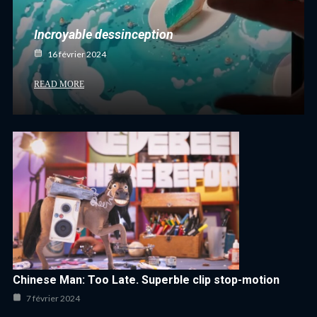
Incroyable dessinception
16 février 2024
READ MORE
Chinese Man: Too Late. Superble clip stop-motion
7 février 2024