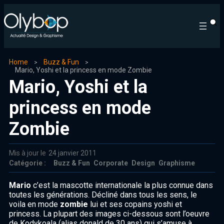
Home
Buzz & Fun
Mario, Yoshi et la princess en mode Zombie
Mario, Yoshi et la
princess en mode
Zombie
Mis à jour le
24 janvier 2011
Catégorie :
Buzz & Fun
Corporate
Design
Graphisme
Mario
c’est la mascotte internationale la plus connue dans
toutes les générations. Décliné dans tous les sens, le
voila en mode
zombie
lui et ses copains yoshi et
princess. La plupart des images ci-dessous sont l’oeuvre
de Kodykoala (alias donald de 30 ans) qui s’amuse à