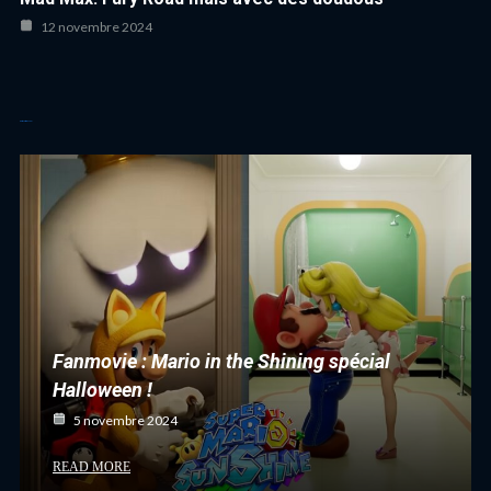
12 novembre 2024
Autres articles cool
Fanmovie : Mario in the Shining spécial
Halloween !
5 novembre 2024
READ MORE