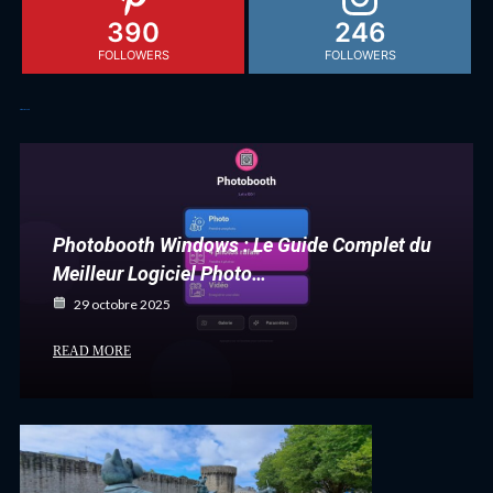
390
246
FOLLOWERS
FOLLOWERS
Articles récents
Photobooth Windows : Le Guide Complet du
Meilleur Logiciel Photo…
29 octobre 2025
READ MORE