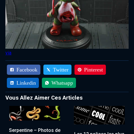
via
Facebook
Twitter
Pinterest
Linkedin
Whatsapp
Vous Allez Aimer Ces Articles
Serpentine – Photos de