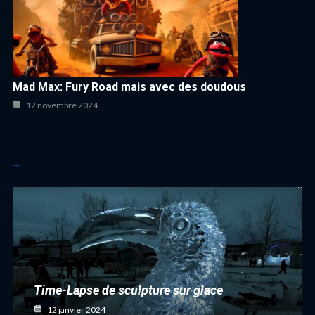
Mad Max: Fury Road mais avec des doudous
12 novembre 2024
Autres articles cool
Time-Lapse de sculpture sur glace
12 janvier 2024