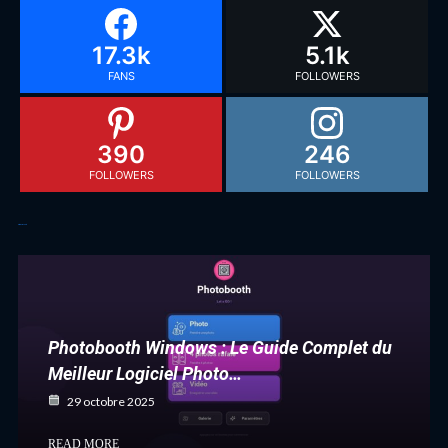
17.3k
5.1k
FANS
FOLLOWERS
390
246
FOLLOWERS
FOLLOWERS
Articles récents
Photobooth Windows : Le Guide Complet du
Meilleur Logiciel Photo…
29 octobre 2025
READ MORE