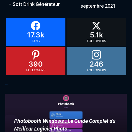
– Soft Drink Générateur
septembre 2021
17.3k
5.1k
FANS
FOLLOWERS
390
246
FOLLOWERS
FOLLOWERS
Articles récents
Photobooth Windows : Le Guide Complet du
Meilleur Logiciel Photo…