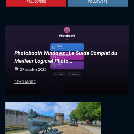
FOLLOWERS
FOLLOWERS
Articles récents
Photobooth Windows : Le Guide Complet du
Meilleur Logiciel Photo…
29 octobre 2025
READ MORE