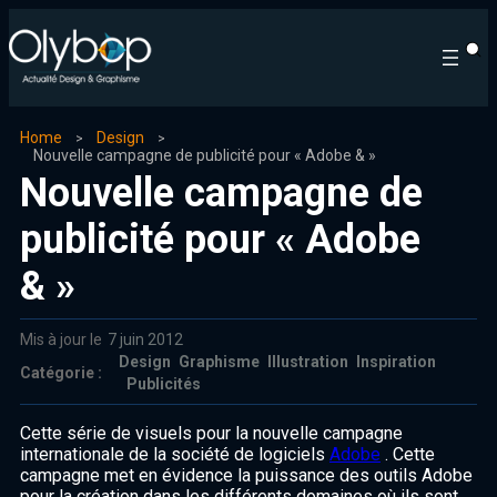
Home
Design
Nouvelle campagne de publicité pour « Adobe & »
Nouvelle campagne de
publicité pour « Adobe
& »
Mis à jour le
7 juin 2012
Design
Graphisme
Illustration
Inspiration
Catégorie :
Publicités
Cette
série de visuels pour la nouvelle campagne
internationale de la société de logiciels
Adobe
.
Cette
campagne met en évidence la puissance des outils Adobe
pour la création dans les différents domaines où ils sont