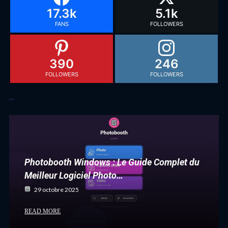
17.3k
5.1k
FANS
FOLLOWERS
390
246
FOLLOWERS
FOLLOWERS
Articles récents
Photobooth Windows : Le Guide Complet du
Meilleur Logiciel Photo…
29 octobre 2025
READ MORE