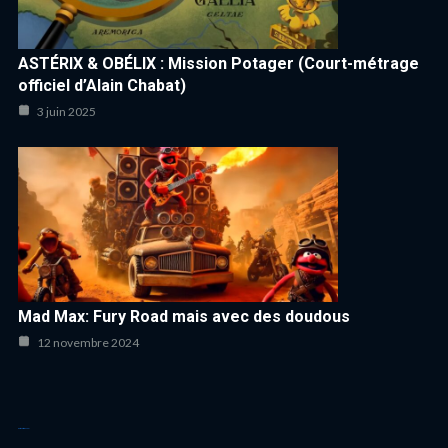
ASTÉRIX & OBÉLIX : Mission Potager (Court-métrage
officiel d’Alain Chabat)
3 juin 2025
Mad Max: Fury Road mais avec des doudous
12 novembre 2024
Autres articles cool