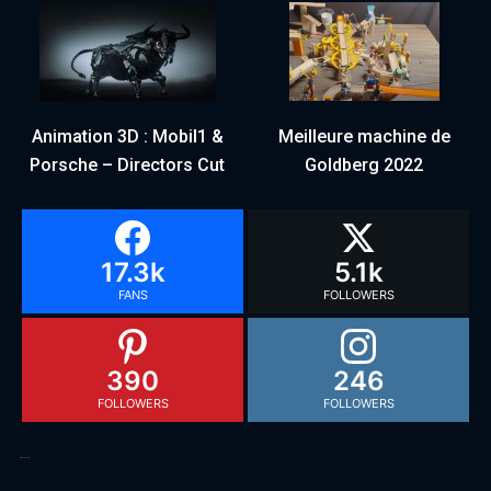
Animation 3D : Mobil1 &
Meilleure machine de
Porsche – Directors Cut
Goldberg 2022
17.3k
5.1k
FANS
FOLLOWERS
390
246
FOLLOWERS
FOLLOWERS
Articles récents