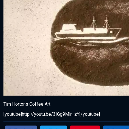
Tim Hortons Coffee Art
[youtube]http://youtu.be/3IGg9Mlr_zY[/youtube]