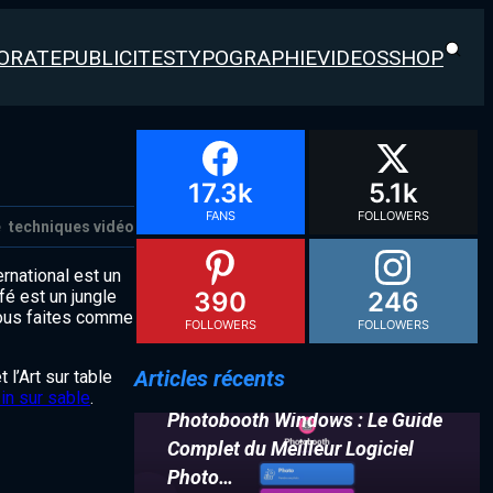
ORATE
PUBLICITES
TYPOGRAPHIE
VIDEOS
SHOP
17.3k
5.1k
FANS
FOLLOWERS
e
techniques vidéo
ernational est un
fé est un jungle
390
246
 vous faites comme
FOLLOWERS
FOLLOWERS
Articles récents
 l’Art sur table
in sur sable
.
Photobooth Windows : Le Guide
Complet du Meilleur Logiciel
Photo…