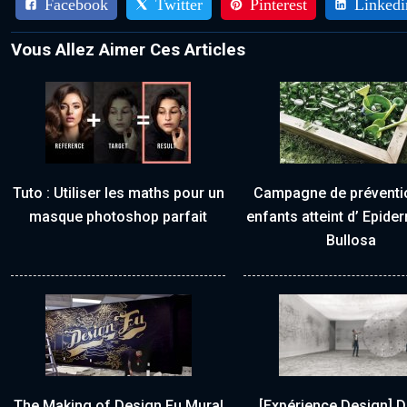
Facebook
Twitter
Pinterest
Linkedi
Vous Allez Aimer Ces Articles
Tuto : Utiliser les maths pour un
Campagne de préventi
masque photoshop parfait
enfants atteint d’ Epide
Bullosa
The Making of Design Fu Mural
[Expérience Design] De