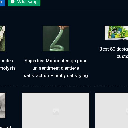
n
Whatsapp
Best 80 desi
cust
on des
Superbes Motion design pour
rmolysis
un sentiment d’entière
satisfaction – oddly satisfying
 l’art