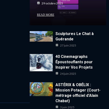
29 octobre 2025
READ MORE
Sculptures Le Chat à
Guérande
27 juin 2025
40 Cinemagraphs
Époustouflants pour
Inspirer Vos Projets
24 juin 2025
ASTÉRIX & OBÉLIX :
Mission Potager (Court-
métrage officiel d’Alain
Chabat)
3 juin 2025