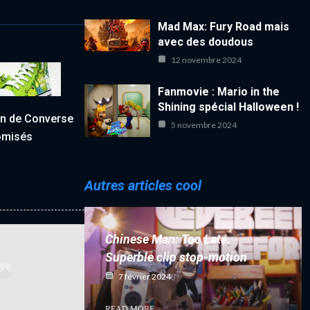
Mad Max: Fury Road mais
avec des doudous
12 novembre 2024
Fanmovie : Mario in the
Shining spécial Halloween !
gn de Converse
5 novembre 2024
omisés
Autres articles cool
Chinese Man: Too Late.
Superble clip stop-motion
7 février 2024
READ MORE