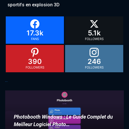
sportifs en explosion 3D
17.3k
5.1k
FANS
FOLLOWERS
390
246
FOLLOWERS
FOLLOWERS
Articles récents
Photobooth Windows : Le Guide Complet du
Meilleur Logiciel Photo…