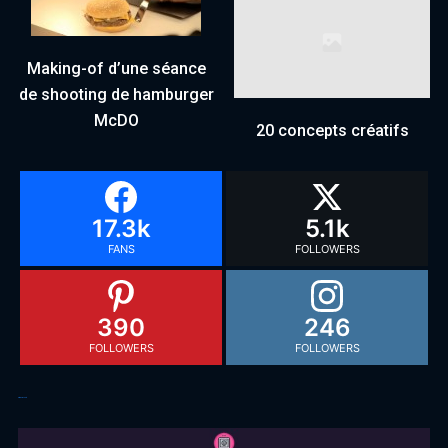
Making-of d’une séance
de shooting de hamburger
McDO
20 concepts créatifs
17.3k
5.1k
FANS
FOLLOWERS
390
246
FOLLOWERS
FOLLOWERS
Articles récents