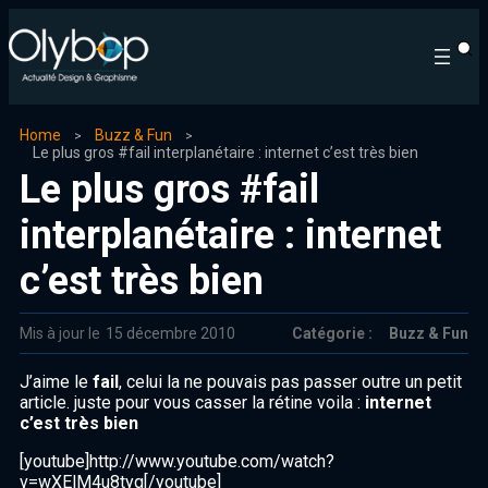
Home
Buzz & Fun
Le plus gros #fail interplanétaire : internet c’est très bien
Le plus gros #fail
interplanétaire : internet
c’est très bien
Mis à jour le
15 décembre 2010
Catégorie :
Buzz & Fun
J’aime le
fail
, celui la ne pouvais pas passer outre un petit
article. juste pour vous casser la rétine voila :
internet
c’est très bien
[youtube]http://www.youtube.com/watch?
v=wXElM4u8tyg[/youtube]