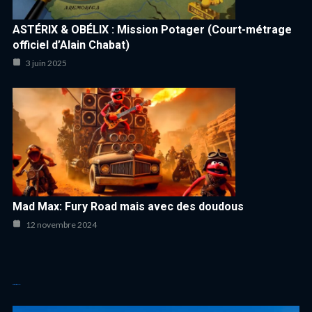
ASTÉRIX & OBÉLIX : Mission Potager (Court-métrage
officiel d’Alain Chabat)
3 juin 2025
Mad Max: Fury Road mais avec des doudous
12 novembre 2024
Autres articles cool