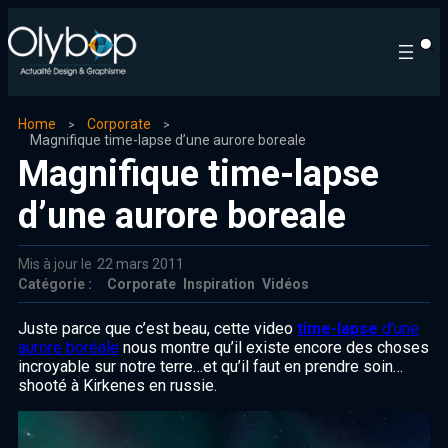
Home
Corporate
Magnifique time-lapse d’une aurore boreale
Magnifique time-lapse
d’une aurore boreale
Mis à jour le
22 mars 2011
Catégorie :
Corporate
Inspiration
Vidéos
Juste parce que c’est beau, cette video
time-lapse
d’une
aurore boréale
nous montre qu’il existe encore des choses
incroyable sur notre terre…et qu’il faut en prendre soin…
shooté à Kirkenes en russie.