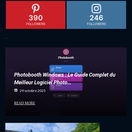
390
246
FOLLOWERS
FOLLOWERS
Articles récents
Photobooth Windows : Le Guide Complet du
Meilleur Logiciel Photo…
29 octobre 2025
READ MORE