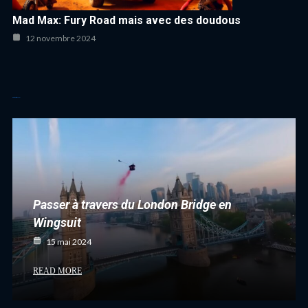
Mad Max: Fury Road mais avec des doudous
12 novembre 2024
Autres articles cool
Passer à travers du London Bridge en
Wingsuit
15 mai 2024
READ MORE