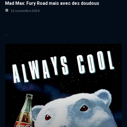
Mad Max: Fury Road mais avec des doudous
12 novembre 2024
Autres articles cool