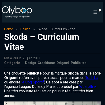
Home
Design
Skoda – Curriculum Vitae
Skoda – Curriculum
Vitae
Mis à jour le
20 juin 2011
Catégorie :
Design
Graphisme
Origami
Publicités
Une chouette
publicité
pour la marque
Skoda
dans le style
Origami
(qu’on avait pu voir aussi pour la marque
Toshiba
ou encore
le Coq Sportif
) Ce spot a été créé par
l’agence Leagas Delaney Praha et produit par
Weareflink
.
Une très chouette réalisation pour un résultat très bien
animé.