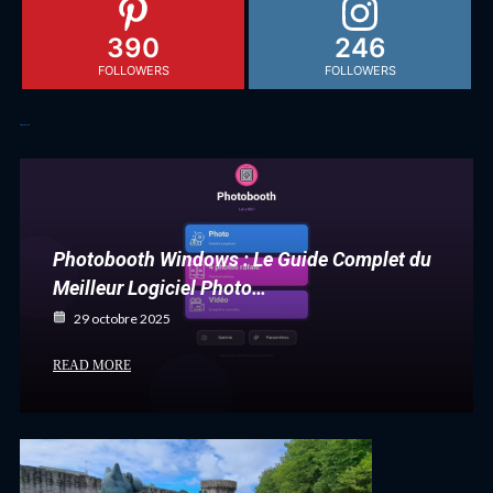
390
246
FOLLOWERS
FOLLOWERS
Articles récents
Photobooth Windows : Le Guide Complet du
Meilleur Logiciel Photo…
29 octobre 2025
READ MORE