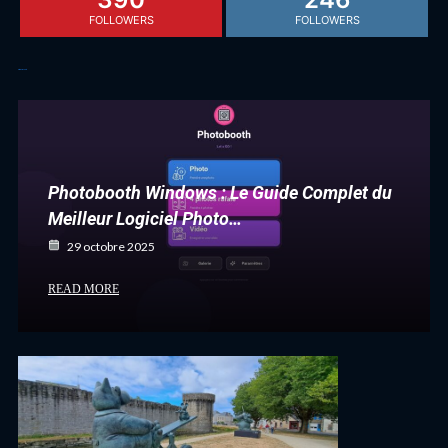
FOLLOWERS
FOLLOWERS
Articles récents
Photobooth Windows : Le Guide Complet du
Meilleur Logiciel Photo…
29 octobre 2025
READ MORE