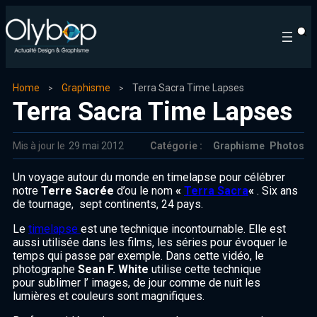
Home
Graphisme
Terra Sacra Time Lapses
Terra Sacra Time Lapses
Mis à jour le
29 mai 2012
Catégorie :
Graphisme
Photos
Un voyage autour du monde en timelapse pour célébrer
notre
Terre Sacrée
d’ou le nom
«
Terra Sacra
«
. Six ans
de tournage, sept continents, 24 pays.
Le
timelapse
est une technique incontournable. Elle est
aussi utilisée dans les films, les séries pour évoquer le
temps qui passe par exemple. Dans cette vidéo, le
photographe
Sean F. White
utilise cette technique
pour sublimer l’ images, de jour comme de nuit les
lumières et couleurs sont magnifiques.