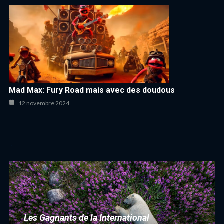
Mad Max: Fury Road mais avec des doudous
12 novembre 2024
Autres articles cool
Les Gagnants de la International