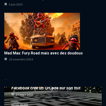
3 juin 2025
Mad Max: Fury Road mais avec des doudous
12 novembre 2024
Autres articles cool
Facebook créé un QrCode sur son toit
27 mars 2012
READ MORE