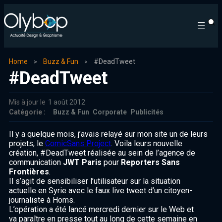
Home
Buzz & Fun
#DeadTweet
#DeadTweet
Mis à jour le
1 août 2012
Catégorie :
Buzz & Fun
Corporate
Publicités
Il y a quelque mois, j’avais relayé sur mon site un de leurs
projets, le
ComicSans Project
. Voila leurs nouvelle
création, #DeadTweet réalisée au sein de l’agence de
communication
JWT Paris
pour
Reporters Sans
Frontières
.
Il s’agit de sensibiliser l’utilisateur sur la situation
actuelle en Syrie avec le faux live tweet d’un citoyen-
journaliste à Homs.
L’opération a été lancé mercredi dernier sur le Web et
va paraître en presse tout au long de cette semaine en