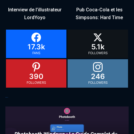
Interview de l’illustrateur
Pub Coca-Cola et les
LordYoyo
Simpsons: Hard Time
17.3k
5.1k
FANS
FOLLOWERS
390
246
FOLLOWERS
FOLLOWERS
Articles récents