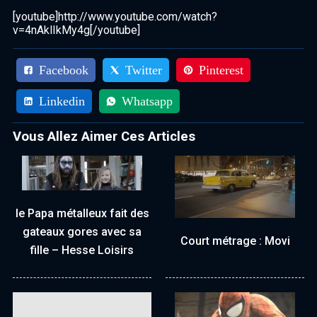
[youtube]http://www.youtube.com/watch?
v=4nAklIkMy4g[/youtube]
Facebook
Twitter
Pinterest
Linkedin
Whatsapp
Vous Allez Aimer Ces Articles
le Papa métalleux fait des
gateaux gores avec sa
Court métrage : Movi
fille – Hesse Loisirs