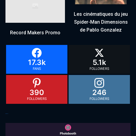
Les cinématiques du jeu
Spider-Man Dimensions
de Pablo Gonzalez
Record Makers Promo
17.3k
5.1k
FANS
FOLLOWERS
390
246
FOLLOWERS
FOLLOWERS
Articles récents