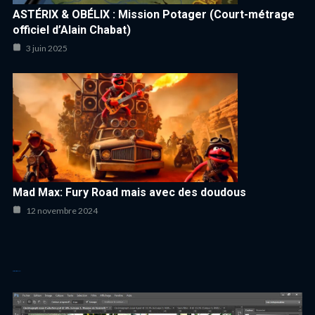
ASTÉRIX & OBÉLIX : Mission Potager (Court-métrage
officiel d’Alain Chabat)
3 juin 2025
Mad Max: Fury Road mais avec des doudous
12 novembre 2024
Autres articles cool