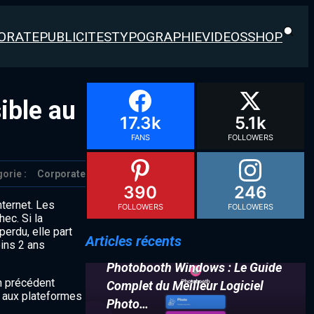
ORATE
PUBLICITES
TYPOGRAPHIE
VIDEOS
SHOP
ible au
17.3k
5.1k
FANS
FOLLOWERS
orie :
Corporate
390
246
nternet. Les
FOLLOWERS
FOLLOWERS
ec. Si la
perdu, elle part
Articles récents
oins 2 ans
Photobooth Windows : Le Guide
un précédent
Complet du Meilleur Logiciel
) aux plateformes
Photo…