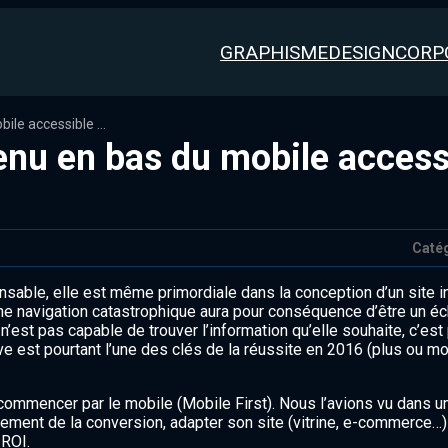
GRAPHISME
DESIGN
CORP
[Dossier] UX Mobile : Un menu en bas du mobile accessible au doigt
enu en bas du mobile access
Catég
ensable, elle est même primordiale dans la conception d’un site i
e navigation catastrophique aura pour conséquence d’être un éch
’est pas capable de trouver l’information qu’elle souhaite, c’est 
ve est pourtant l’une des clés de la réussite en 2016 (plus ou m
 commencer par le mobile (Mobile First). Nous l’avions vu dans 
ement de la conversion, adapter son site (vitrine, e-commerce…
 ROI.