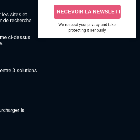
 les sites et
r de recherche
We respect your privacy and take
protecting it seriously
omme ci-dessus
e.
entre 3 solutions
urcharger la