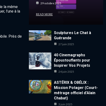
29 octobre 2025
 de la même
r, l’une à la
READ MORE
Sculptures Le Chat à
obile. Près de
Guérande
27 juin 2025
40 Cinemagraphs
Époustouflants pour
Inspirer Vos Projets
24 juin 2025
ASTÉRIX & OBÉLIX :
Mission Potager (Court-
métrage officiel d’Alain
Chabat)
3 juin 2025