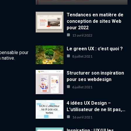
Tendances en matière de
conception de sites Web
pour 2022
15 avril 2022
Le green UX : c’est quoi ?
spensable pour
8 juillet 2021
 native.
Structurer son inspiration
pour ses webdesign
6 juillet 2021
4 idées UX Design –
L’utilisateur de ne lit pas,…
16 avril 2021
Inspiration : UX/UI les