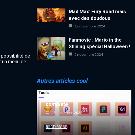
Mad Max: Fury Road mais
avec des doudous
12 novembre 2024
Fanmovie : Mario in the
Shining spécial Halloween !
5 novembre 2024
 possibilité de
er un menu de
Autres articles cool
Raccourcis clavier Photoshop,
Illustrator & co. : la liste
complète
13 décembre 2022
READ MORE